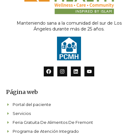
Manteniendo sana a la comunidad del sur de Los
Ángeles durante más de 25 años.
F
I
L
Y
a
n
i
o
c
s
n
u
e
t
k
t
b
a
e
u
Página web
o
g
d
b
o
r
i
e
k
a
n
Portal del paciente
m
Servicios
Feria Gratuita De Alimentos De Fremont
Programa de Atención Integrado