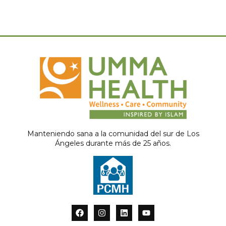
Manteniendo sana a la comunidad del sur de Los
Ángeles durante más de 25 años.
F
I
L
Y
a
n
i
o
c
s
n
u