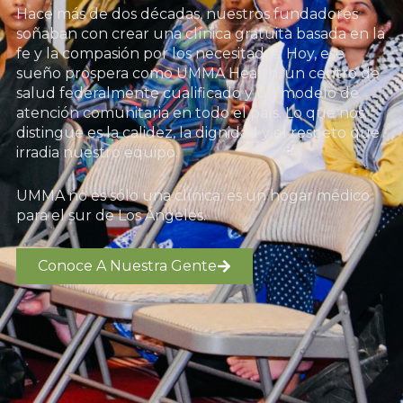
Hace más de dos décadas, nuestros fundadores
soñaban con crear una clínica gratuita basada en la
fe y la compasión por los necesitados. Hoy, ese
sueño prospera como UMMA Health, un centro de
salud federalmente cualificado y un modelo de
atención comunitaria en todo el país. Lo que nos
distingue es la calidez, la dignidad y el respeto que
irradia nuestro equipo.
UMMA no es sólo una clínica; es un hogar médico
para el sur de Los Ángeles.
Conoce A Nuestra Gente