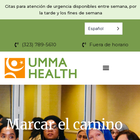
Ir
Citas para atención de urgencia disponibles entre semana, por
al
la tarde y los fines de semana
contenido
Español
(323) 789-5610
Fuera de horario
Marcar el camino