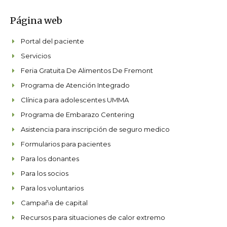
e
t
k
t
b
a
e
u
Página web
o
g
d
b
o
r
i
e
k
a
n
Portal del paciente
m
Servicios
Feria Gratuita De Alimentos De Fremont
Programa de Atención Integrado
Clínica para adolescentes UMMA
Programa de Embarazo Centering
Asistencia para inscripción de seguro medico
Formularios para pacientes
Para los donantes
Para los socios
Para los voluntarios
Campaña de capital
Recursos para situaciones de calor extremo